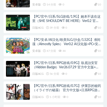
洲SLG游戏+3.94G
安卓版
14 分前
0
10
【PC/官中/日系/SLG游戏/1.9G】她本不该在这
里（SHE SHOULDN’T BE HERE）Ver0.2 官方
中文版+日系SLG游戏+1.9G
日版ACG
39 分前
0
10
【PC/安卓/AI汉化/欧美SLG/沙盒/1.52G】准间
谍（Almostly Spies） Ver0.2 AI汉化版+PC+安
卓+欧美SLG游戏+1.52G
安卓版
47 分前
44
10
【PC/官中/日系/RPG游戏/0.9G】臥底治安官
（Hidden Badge）Ver26.07.29 官方中文版+日
系RPG游戏+0.9G
日版ACG
56 分前
0
10
【PC/官中/日系/RPG游戏/0.7G】伊莱莎的秘药
（イライザの秘薬） 官方中文版+日系RPG游戏
+0.7G
日版ACG
1 小时前
0
10