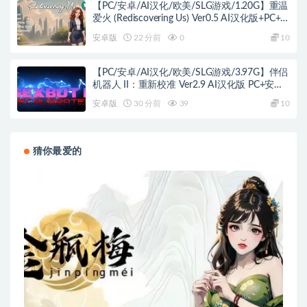
【PC/安卓/AI汉化/欧美/SLG游戏/1.20G】重温
爱火 (Rediscovering Us) Ver0.5 AI汉化版+PC+安
卓+欧美SLG游戏+1.20G
安卓版
22 分前
0
10
【PC/安卓/AI汉化/欧美/SLG游戏/3.97G】伴侣
机器人 II：重新校准 Ver2.9 AI汉化版 PC+安卓
+欧美SLG游戏+3.97G
安卓版
30 分前
39
10
猜你最爱的