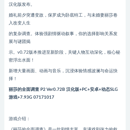
汉化版发布。
婚礼前夕突遭变故，保罗成为卧底特工，与未婚妻丽莎卷
入改变人生
的复杂调查。体验强剧情驱动叙事，你的选择影响关系发
展与谜团揭
示。v0.72版本推进至新阶段，关键人物互动深化，核心秘
密浮出水面！
新增大量画面、动画与音乐，沉浸体验情感波澜与命运抉
择！
丽莎的全面调查 P2 Ver0.72B 汉化版+PC+安卓+动态SLG
游戏+7.93G 07171017
游戏介绍：
《丽莎的全面调查》是一款剧情丰富、充满戏剧张力的叙