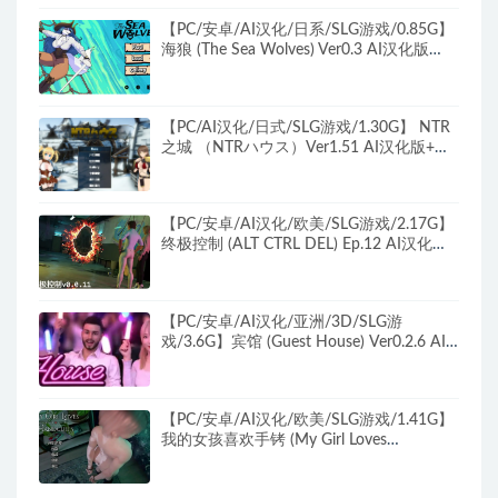
【PC/安卓/AI汉化/日系/SLG游戏/0.85G】
海狼 (The Sea Wolves) Ver0.3 AI汉化版
+PC+安卓+日系SLG游戏+0.85G
【PC/AI汉化/日式/SLG游戏/1.30G】 NTR
之城 （NTRハウス）Ver1.51 AI汉化版+全
回想存档+日式SLG游戏+1.30G
【PC/安卓/AI汉化/欧美/SLG游戏/2.17G】
终极控制 (ALT CTRL DEL) Ep.12 AI汉化版
+PC+安卓+欧美SLG游戏+2.17G
【PC/安卓/AI汉化/亚洲/3D/SLG游
戏/3.6G】宾馆 (Guest House) Ver0.2.6 AI
汉化版+ PC+安卓+亚洲3DSLG游戏+3.6G
【PC/安卓/AI汉化/欧美/SLG游戏/1.41G】
我的女孩喜欢手铐 (My Girl Loves
Handcuffs) Ver0.7 AI汉化版+PC+安卓+欧美
SLG游戏+1.41G