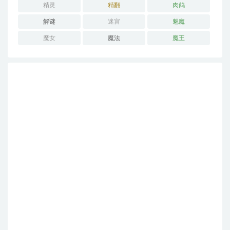
精灵
精翻
肉鸽
解谜
迷宫
魅魔
魔女
魔法
魔王