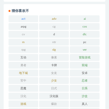
猜你喜欢不
act
adv
ai
arpg
cg
cos
cv
d
dlc
m
ntr
pc
rpg
slg
ver
互动
像素
冒险游戏
勇者
卡牌
双端
地下城
女友
安卓
官中
少女
忍者
恶魔
日式
日系
汉化
汉化版
沙盒
游戏
爆款
真人