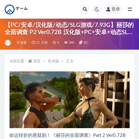
登录
全部
【PC/安卓/汉化版/动态/SLG游戏/7.93G】丽莎的
全面调查 P2 Ver0.72B 汉化版+PC+安卓+动态SLG
游戏+7.93G
安卓版
11 月前
0
340
10
当前位置：
首页
安卓版
正文
命运转折的悬疑剧！《丽莎的全面调查》Part 2 Ver0.72B