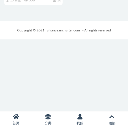
10 月前
358
10
像素游戏+514M
Copyright © 2021
allianceaircharter.com
- All rights reserved
首页
分类
我的
顶部