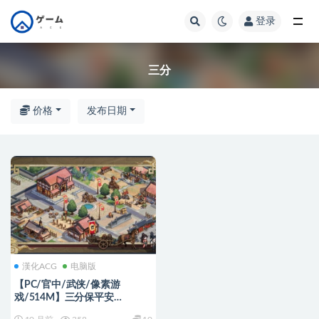
登录
全部
三分
价格
发布日期
漢化ACG
电脑版
【PC/官中/武侠/像素游
戏/514M】三分保平安
(Safeguard Saga) 官方中文+武侠