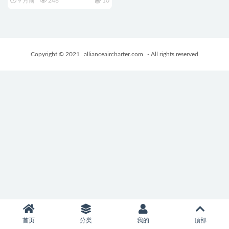
9 月前
246
10
カ色欲物語～） Ver1.1 AI汉化
版+探索RPG游戏+670M
Copyright © 2021
allianceaircharter.com
- All rights reserved
首页
分类
我的
顶部