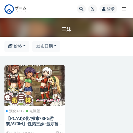
登录
全部
三妹
价格
发布日期
漢化ACG
电脑版
【PC/AI汉化/探索/RPG游
戏/670M】 性拓三妹~波尔鲁卡
色欲物语~ （性拓三妹～ポルル