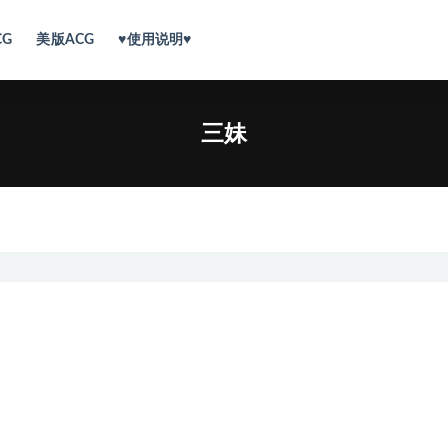
CG
美版ACG
♥使用说明♥
三妹