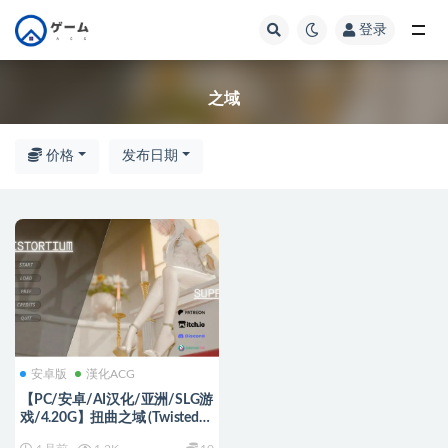
登录
全部
之域
价格
发布日期
安卓版
漢化ACG
【PC/安卓/AI汉化/亚洲/SLG游
戏/4.20G】扭曲之域 (Twisted
Realms) Ver0.2.3 AI汉化版