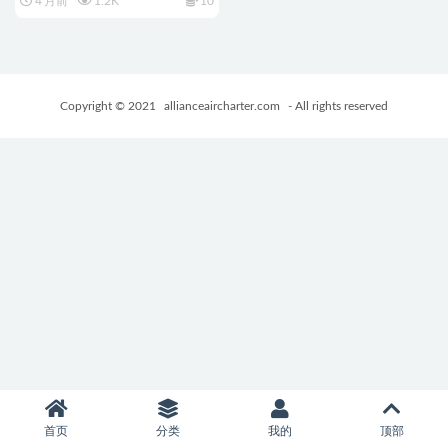
4 月前
1.2K
10
+PC+安卓+亚洲SLG游戏+4.20G
Copyright © 2021
allianceaircharter.com
- All rights reserved
首页
分类
我的
顶部