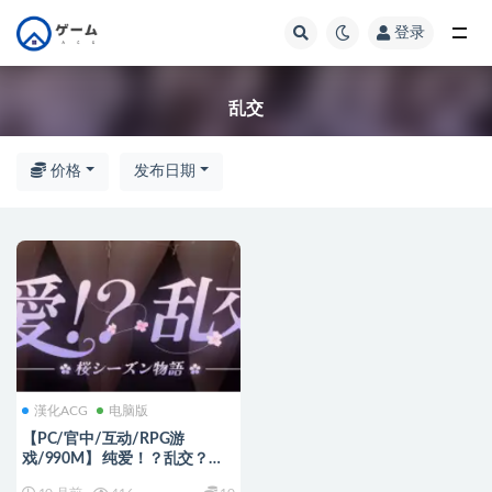
登录
全部
乱交
价格
发布日期
漢化ACG
电脑版
【PC/官中/互动/RPG游
戏/990M】 纯爱！？乱交？！
樱花季物语 （純愛!? 乱交?! 桜シ