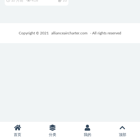
10 月前
416
10
ーズン物語）官中版+互动RPG
游戏+990M
Copyright © 2021
allianceaircharter.com
- All rights reserved
首页
分类
我的
顶部