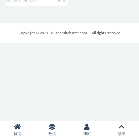
7 月前
1.1K
10
游戏+630M
Copyright © 2021
allianceaircharter.com
- All rights reserved
首页
分类
我的
顶部