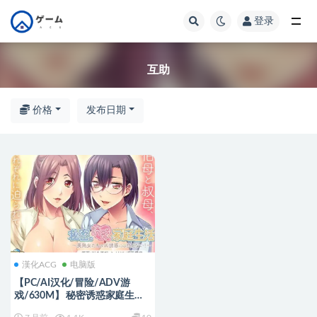
登录
全部
互助
价格
发布日期
漢化ACG
电脑版
【PC/AI汉化/冒险/ADV游
戏/630M】 秘密诱惑家庭生活
AI汉化版+全CG存档+冒险ADV