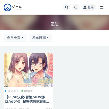
登录
全部
互助
会员免费
发布日期
漢化ACG
电脑版
【PC/AI汉化/冒险/ADV游
戏/630M】 秘密诱惑家庭生活
AI汉化版+全CG存档+冒险ADV