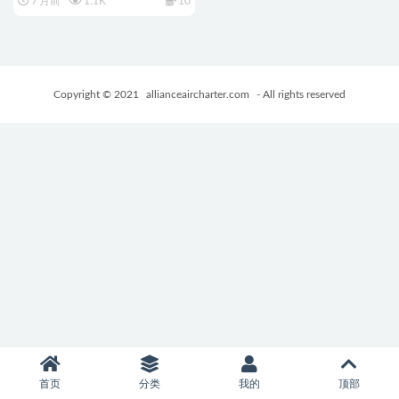
7 月前
1.1K
10
游戏+630M
Copyright © 2021
allianceaircharter.com
- All rights reserved
首页
分类
我的
顶部