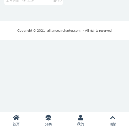
4 月前
1.1K
10
Yidhra） Ver1.3.3 官中版 完整终
版+DLC+日式ACT游戏+1.0G
Copyright © 2021
allianceaircharter.com
- All rights reserved
首页
分类
我的
顶部