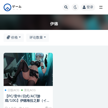
登录
全部
伊德
价格
评论数量
日版ACG
漢化ACG
【PC/官中/日式/ACT游
戏/1.0G】伊德海拉之影（イド
ラの影～The Shadow of