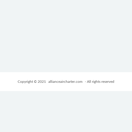
Copyright © 2021
allianceaircharter.com
- All rights reserved