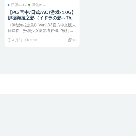
日版ACG
漢化ACG
【PC/官中/日式/ACT游戏/1.0G】
伊德海拉之影（イドラの影～The
Shadow of Yidhra） Ver1.3.3 官中
《伊德海拉之影》Ver1.33官方中文版末
版 完整终版+DLC+日式ACT游戏
日降临！扮演少女德尔塔在僵尸横行的
+1.0G
世界中求生， 运...
4 月前
1.1K
10