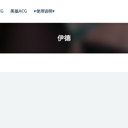
CG
美版ACG
♥使用说明♥
伊德