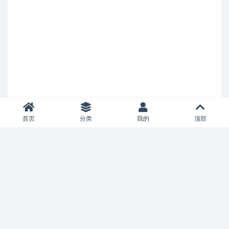
首页
分类
我的
顶部
Copyright © 2021
allianceaircharter.com
- All rights reserved