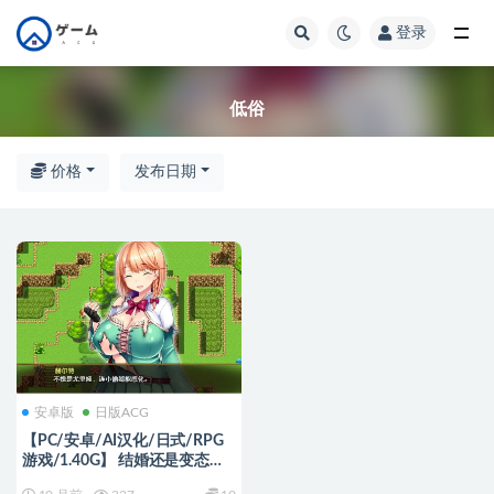
登录
全部
低俗
价格
发布日期
安卓版
日版ACG
【PC/安卓/AI汉化/日式/RPG
游戏/1.40G】 结婚还是变态版
～小D战士与好色魔法师～