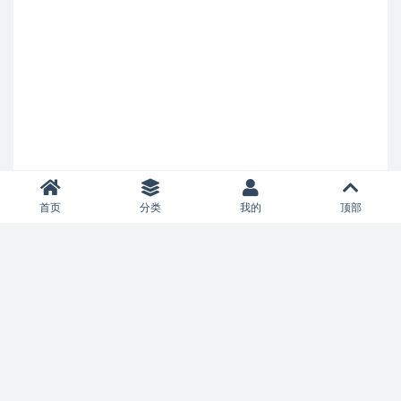
首页
分类
我的
顶部
Copyright © 2021
allianceaircharter.com
- All rights reserved