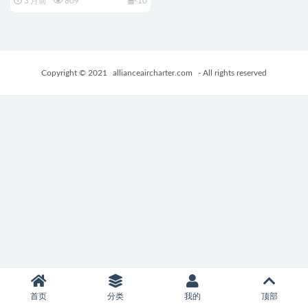
3 月前
809
10
版+自带全回想+动作ACT游戏
+5.20G
Copyright © 2021
allianceaircharter.com
- All rights reserved
首页
分类
我的
顶部