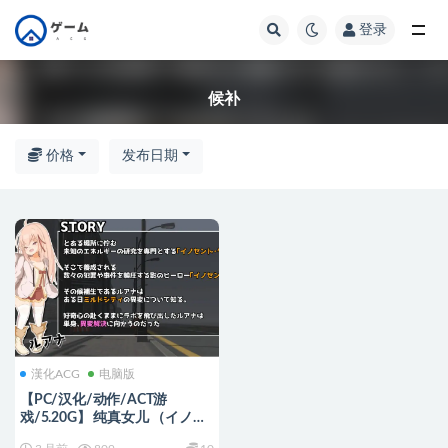
登录
全部
候补
价格
发布日期
漢化ACG
电脑版
【PC/汉化/动作/ACT游
戏/5.20G】 纯真女儿 （イノセ
ント・ドーター） Ver1.0.2 正式