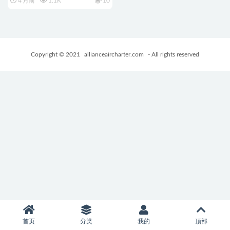
4 月前
1.1K
10
+PC+安卓+欧美SLG游戏+4.79G
Copyright © 2021
allianceaircharter.com
- All rights reserved
首页
分类
我的
顶部