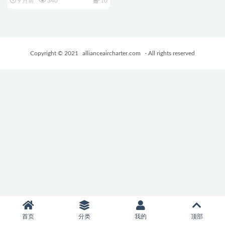
9 月前
340
10
AI汉化步兵版+存档+PC+安卓
+日式RPG游戏+2.80G
Copyright © 2021
allianceaircharter.com
- All rights reserved
首页
分类
我的
顶部