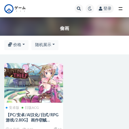
登录
全部
偷画
价格
随机展示
安卓版
日版ACG
【PC/安卓/AI汉化/日式/RPG
游戏/2.80G】 画作窃贼
（Painting Thief）Ver1.0 内嵌