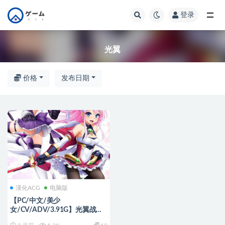
登录
全部
光翼
价格
发布日期
漢化ACG
电脑版
【PC/中文/美少
女/CV/ADV/3.91G】光翼战姬
～ExS-TiA协奏曲 １+２～