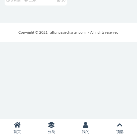
8 月前
1.3K
10
STEAM 中文版+美少女
+CV+ADV+3.91G
Copyright © 2021
allianceaircharter.com
- All rights reserved
首页
分类
我的
顶部