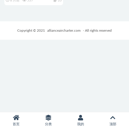
8 月前
537
10
+0.68G
Copyright © 2021
allianceaircharter.com
- All rights reserved
首页
分类
我的
顶部