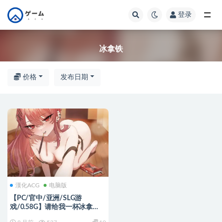
登录
全部
冰拿铁
价格
发布日期
漢化ACG
电脑版
【PC/官中/亚洲/SLG游
戏/0.58G】请给我一杯冰拿
铁！ 官方中文版+亚洲SLG游戏