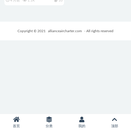
4 月前
1.1K
10
+欧美SLG游戏+1.46G
Copyright © 2021
allianceaircharter.com
- All rights reserved
首页
分类
我的
顶部