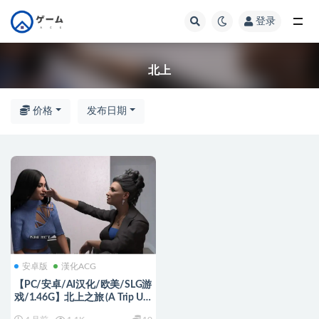
登录
全部
北上
价格
发布日期
安卓版
漢化ACG
【PC/安卓/AI汉化/欧美/SLG游
戏/1.46G】北上之旅 (A Trip Up
North) P.2 AI汉化版+PC+安卓