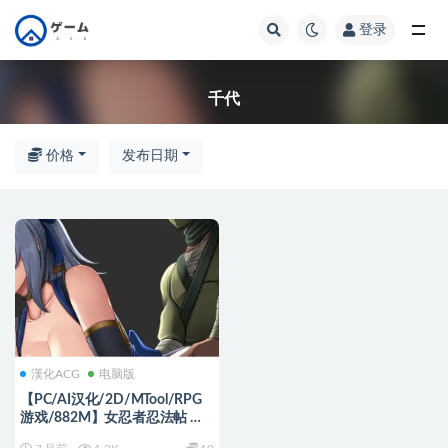
登录
全部
千代
价格
发布日期
漢化ACG
电脑版
【PC/AI汉化/2D/MTool/RPG
游戏/882M】女忍者忍法帖 阿
千代 AI汉化版+MTool+2DRPG