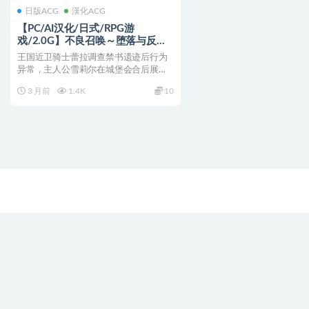
日版ACG
漢化ACG
【PC/AI汉化/日式/RPG游
戏/2.0G】不良召唤～堕落与反省
之章 （Bad Calling～堕落と反省の
王国近卫骑士蕾拉调查禁书遗迹后行为
章）AI汉化版+日式RPG游戏+2.0G
异常，主人公雪莉尔在城堡会合后展开
教导与调查 不良召唤～堕...
3 月前
1.4K
10