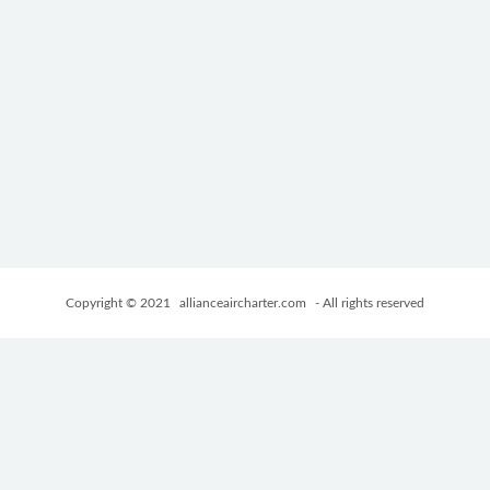
Copyright © 2021
allianceaircharter.com
- All rights reserved