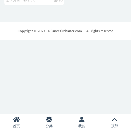
7 月前
1.3K
10
した） AI汉化版+互动RPG游戏
+990M
Copyright © 2021
allianceaircharter.com
- All rights reserved
首页
分类
我的
顶部