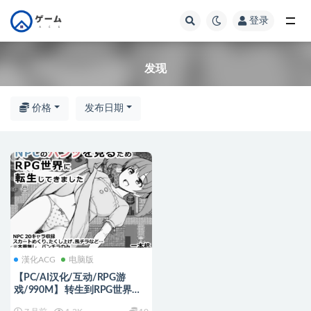
登录
全部
发现
价格
发布日期
漢化ACG
电脑版
【PC/AI汉化/互动/RPG游
戏/990M】 转生到RPG世界的
我 （RPG世界に転生してきま