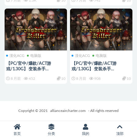
7 月前
1.3K
10
7 月前
742
10
官方中文步兵版+存档+爆款ACT
官方中文步兵版+存档+爆款ACT
游戏+1.30G
游戏+1.30G
漢化ACG
电脑版
漢化ACG
电脑版
【PC/官中/爆款/ACT游
【PC/官中/爆款/ACT游
戏/1.30G】 变装杀手
戏/1.30G】 变装杀手
（Crossdresser Killer） Ver1.0.2
（Crossdresser Killer） 官方中
8 月前
452
10
8 月前
908
10
官方中文步兵版+爆款ACT游戏
文版+爆款ACT游戏+1.30G
+1.30G
Copyright © 2021
allianceaircharter.com
- All rights reserved
首页
分类
我的
顶部