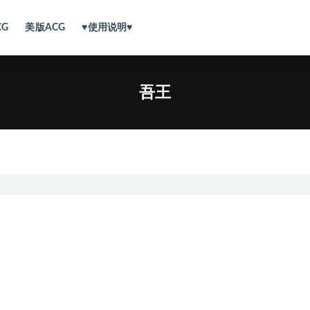
CG
美版ACG
♥使用说明♥
吾王