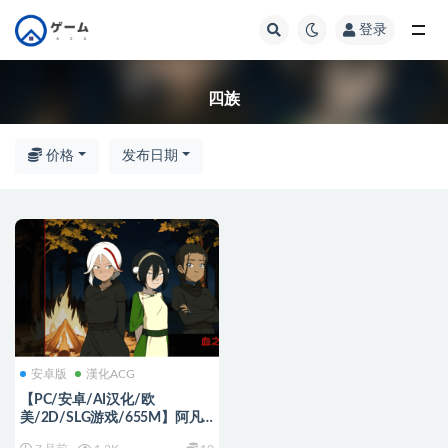
登录
全部
四族
价格
发布日期
安卓版
漢化ACG
【PC/安卓/AI汉化/欧
美/2D/SLG游戏/655M】阿凡
达：血之遗产 (Avatar: Blood