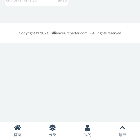
7 月前
1.2K
10
Legacy) Ch.3 AI汉化版+PC+安卓
+欧美SLG游戏+655M
Copyright © 2021
allianceaircharter.com
- All rights reserved
首页
分类
我的
顶部