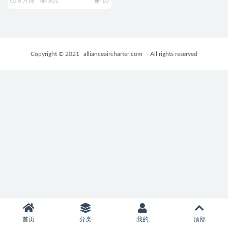
8 月前
301
10
方中文版+全回想存档+战斗
RPG游戏+1.70G
Copyright © 2021
allianceaircharter.com
- All rights reserved
首页
分类
我的
顶部