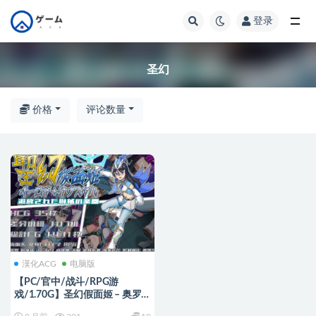
登录
全部
圣幻
价格
评论数量
漢化ACG
电脑版
【PC/官中/战斗/RPG游
戏/1.70G】圣幻假面姬 – 奥罗
拉·柯蕾丝 被放逐的机械乐园 官