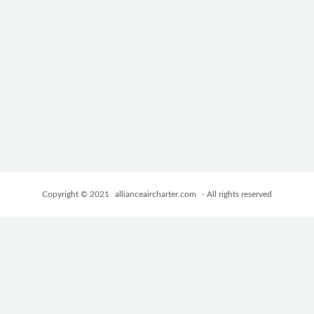
Copyright © 2021
allianceaircharter.com
- All rights reserved