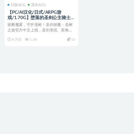
日版ACG
漢化ACG
【PC/AI汉化/日式/ARPG游
戏/1.70G】堕落的圣剑公主骑士提
尔特（堕ちゆく聖剣の姫騎士ティ
斩断魔雾，守护圣树！圣剑斩魔：圣树
ルテ）Ver1.23 AI汉化版+日式
之旅官方中文上线，圣剑系统、双角色
ARPG游戏+1.70G
协作、多结局，开启工业魔...
8 月前
1.2K
10