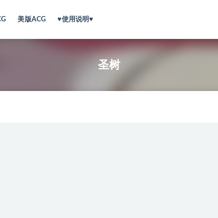
CG
美版ACG
♥使用说明♥
圣树