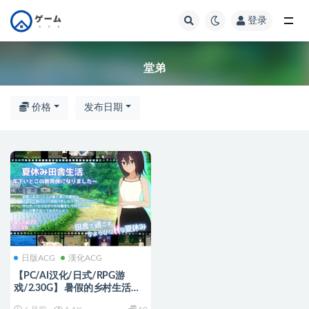
登录
全部
堂弟
价格
发布日期
日版ACG
漢化ACG
【PC/AI汉化/日式/RPG游
戏/2.30G】 暑假的乡村生活～
我成为了年下堂弟的家庭教师～