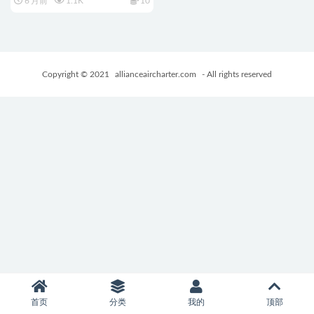
6 月前
1.1K
10
Ver1.1.1 AI汉化版+日式RPG游
戏+2.30G
Copyright © 2021
allianceaircharter.com
- All rights reserved
首页
分类
我的
顶部