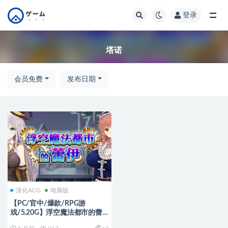
登录
全部
塔诺
会员免费
发布日期
漢化ACG
电脑版
【PC/官中/爆款/RPG游
戏/5.20G】浮空魔法都市的蕾
伊（浮遊魔法都市のレイ～直系