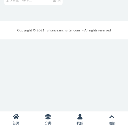
5 月前
917
10
の魔導士～）Ver1.01 官中步兵
版+爆款RPG游戏+5.20G
Copyright © 2021
allianceaircharter.com
- All rights reserved
首页
分类
我的
顶部