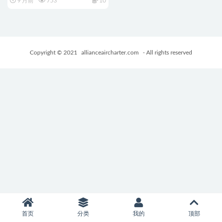
9 月前
753
10
卓+日系SLG游戏+7.1G
Copyright © 2021
allianceaircharter.com
- All rights reserved
首页
分类
我的
顶部