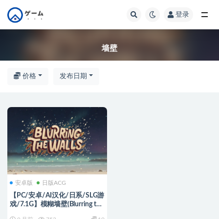
登录
全部
墙壁
价格
发布日期
安卓版
日版ACG
【PC/安卓/AI汉化/日系/SLG游
戏/7.1G】模糊墙壁(Blurring the
Walls) Ver0.5.4 AI汉化版+PC+安