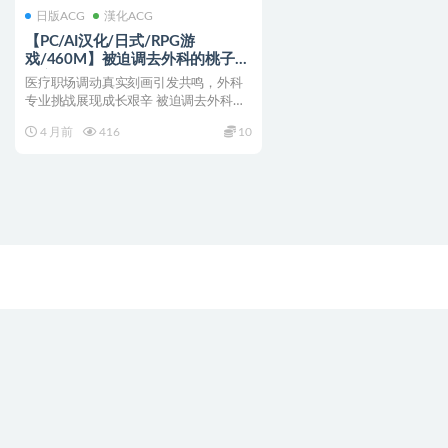
日版ACG
漢化ACG
【PC/AI汉化/日式/RPG游
戏/460M】被迫调去外科的桃子的
内心挣扎 （外科に異動させられた
医疗职场调动真实刻画引发共鸣，外科
モモの葛藤）AI汉化版+自带全回
专业挑战展现成长艰辛 被迫调去外科的
想+日式RPG游戏+460M
桃子的内心挣扎 （外科...
4 月前
416
10