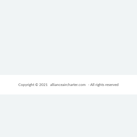
Copyright © 2021
allianceaircharter.com
- All rights reserved