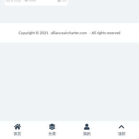
8 月前
646
10
〜）Ver1.1 AI汉化版+全回想存
档+爆款RPG游戏+2.40G
Copyright © 2021
allianceaircharter.com
- All rights reserved
首页
分类
我的
顶部