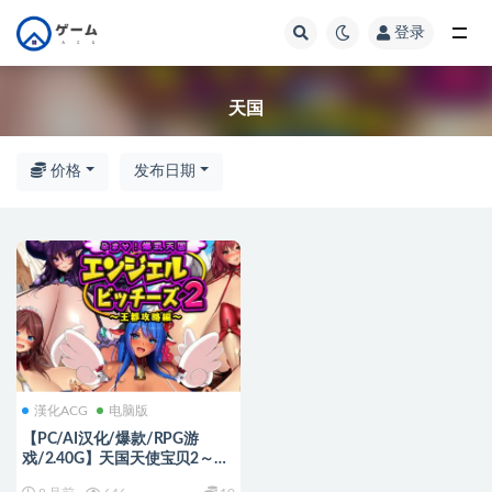
登录
全部
天国
价格
发布日期
漢化ACG
电脑版
【PC/AI汉化/爆款/RPG游
戏/2.40G】天国天使宝贝2～
（天国エンジェルビッチーズ2