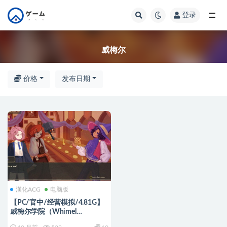
登录
全部
威梅尔
价格
发布日期
漢化ACG
电脑版
【PC/官中/经营模拟/4.81G】
威梅尔学院（Whimel
Academy）官方简体中文版+魔