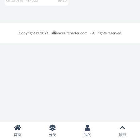
10 月前
522
10
法学院治愈模拟经营游戏
+4.81G
Copyright © 2021
allianceaircharter.com
- All rights reserved
首页
分类
我的
顶部