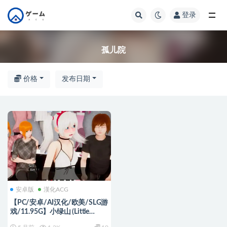
登录
全部
孤儿院
价格
发布日期
安卓版
漢化ACG
【PC/安卓/AI汉化/欧美/SLG游
戏/11.95G】小绿山 (Little
Green Hill) Ver1.3 AI汉化版