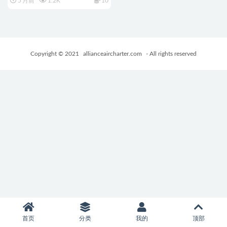
5 月前
1.2K
10
+PC+安卓+欧美SLG游戏
+11.95G
Copyright © 2021
allianceaircharter.com
- All rights reserved
首页
分类
我的
顶部