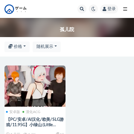
登录
全部
孤儿院
价格
随机展示
安卓版
漢化ACG
【PC/安卓/AI汉化/欧美/SLG游
戏/11.95G】小绿山 (Little
Green Hill) Ver1.3 AI汉化版