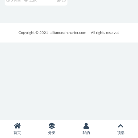
5 月前
1.2K
10
+PC+安卓+欧美SLG游戏
+11.95G
Copyright © 2021
allianceaircharter.com
- All rights reserved
首页
分类
我的
顶部