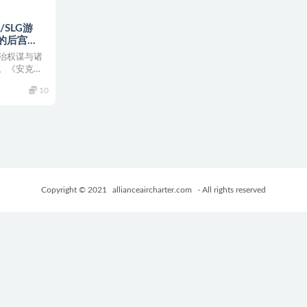
/SLG游
普的后宫
er0.23 AI汉
治权谋与诸
G游戏
。《安克胡
10
Copyright © 2021
allianceaircharter.com
- All rights reserved