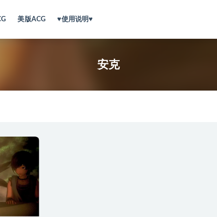
CG
美版ACG
♥使用说明♥
安克