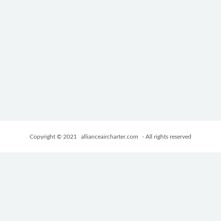
Copyright © 2021
allianceaircharter.com
- All rights reserved