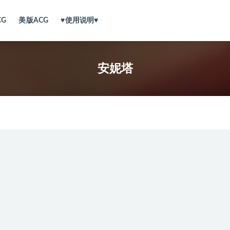
CG
美版ACG
♥使用说明♥
安妮塔