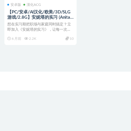
安卓版
漢化ACG
【PC/安卓/AI汉化/欧美/3D/SLG
游戏/2.8G】安妮塔的实习 (Anita's
Internship) Ver0.52 AI汉化版
想在实习期把职场与家庭同时搞定？立
+PC+安卓+欧美3DSLG游戏+2.8G
即加入《安妮塔的实习》，让每一次选
择都决定她是拿到推荐信 ...
6 月前
2.2K
10