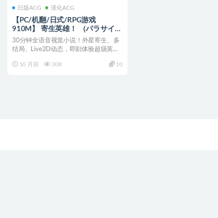
日版ACG
漢化ACG
【PC/机翻/日式/RPG游戏
910M】 寄生英雄！ （パラサイト
ヒーロー！） 机翻版+全回想存档
30分钟全语音视觉小说！外星寄生、多
+日式RPG游戏+910M
结局、Live2D动态，即刻体验超级英雄
起源！ 寄生英雄...
10 月前
308
10