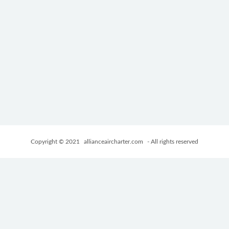
Copyright © 2021
allianceaircharter.com
- All rights reserved