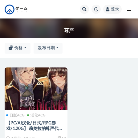
登录
全部
尊严
价格
发布日期
日版ACG
漢化ACG
【PC/AI汉化/日式/RPG游
戏/1.20G】 莉奥拉的尊严代价
（Liora’s Price of Dignity）