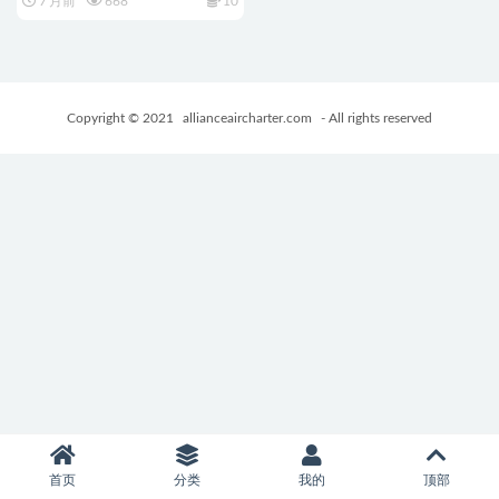
7 月前
668
10
Ver0.3 AI汉化步兵版+MOD+日
式RPG游戏+1.20G
Copyright © 2021
allianceaircharter.com
- All rights reserved
首页
分类
我的
顶部