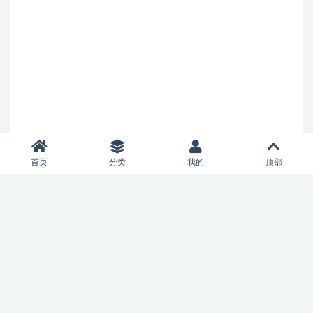
首页
分类
我的
顶部
Copyright © 2021
allianceaircharter.com
- All rights reserved