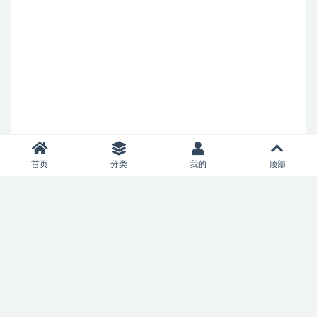
首页
分类
我的
顶部
Copyright © 2021
allianceaircharter.com
- All rights reserved