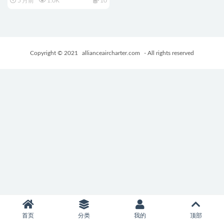
5 月前
1.0K
10
版+PC+安卓+探索SLG游戏
+500M
Copyright © 2021
allianceaircharter.com
- All rights reserved
首页
分类
我的
顶部