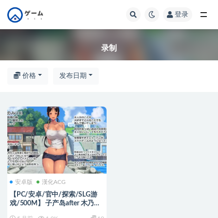
登录
全部
录制
价格
发布日期
安卓版
漢化ACG
【PC/安卓/官中/探索/SLG游
戏/500M】 子产岛after 木乃美
的柔软运动 live2d Ver1.02 官中