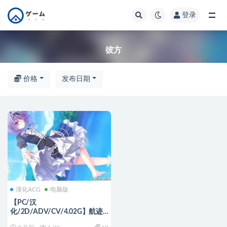
登录
全部
彼方
价格
发布日期
漢化ACG
电脑版
【PC/汉
化/2D/ADV/CV/4.02G】航迹
云的彼方 (ひこうき雲の向こう