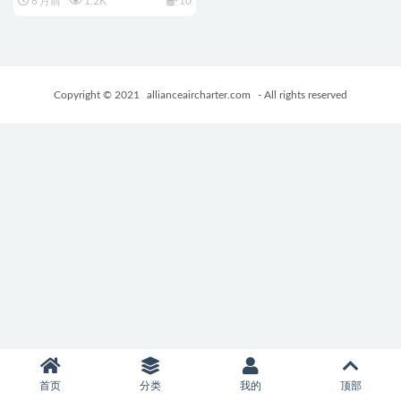
8 月前
1.2K
10
側) 汉化版
+2D+ADV+CV+4.02G
Copyright © 2021
allianceaircharter.com
- All rights reserved
首页
分类
我的
顶部