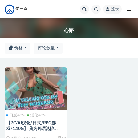
登录
全部
心路
价格
评论数量
日版ACG
漢化ACG
【PC/AI汉化/日式/RPG游
戏/1.10G】 我为邻居沦陷
Ver1.0 内嵌AI汉化版+日式RPG