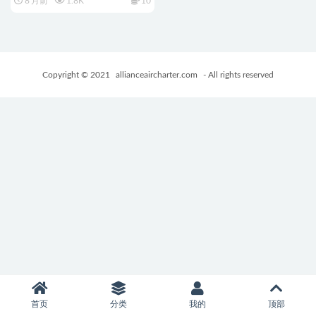
8 月前
1.8K
10
游戏+1.10G
Copyright © 2021
allianceaircharter.com
- All rights reserved
首页
分类
我的
顶部