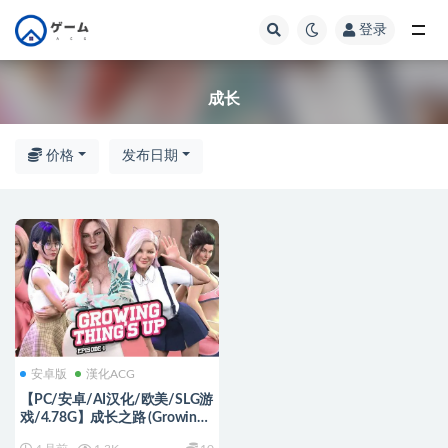
登录
全部
成长
价格
发布日期
安卓版
漢化ACG
【PC/安卓/AI汉化/欧美/SLG游
戏/4.78G】成长之路 (Growing
Things Up) Ver1.04 AI汉化版