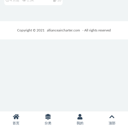
4 月前
1.3K
10
+PC+安卓+欧美SLG游戏+4.78G
Copyright © 2021
allianceaircharter.com
- All rights reserved
首页
分类
我的
顶部