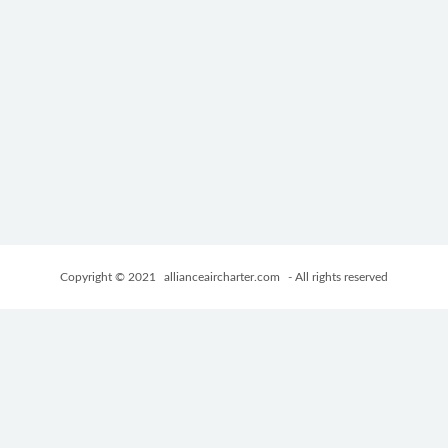
Copyright © 2021
allianceaircharter.com
- All rights reserved