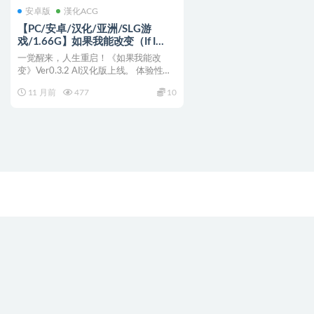
安卓版
漢化ACG
【PC/安卓/汉化/亚洲/SLG游
戏/1.66G】如果我能改变（If I
Could Change） Ver0.3.4 AI汉化版
一觉醒来，人生重启！《如果我能改
+PC+安卓+亚洲沙盒SLG游戏
变》Ver0.3.2 AI汉化版上线。 体验性别
+1.66G
转换后的校园...
11 月前
477
10