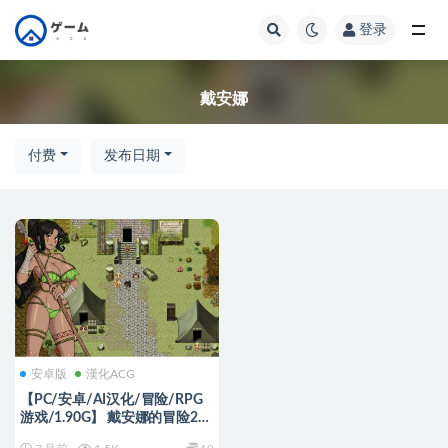
登录
全部
戴安娜
付费
发布日期
安卓版
漢化ACG
【PC/安卓/AI汉化/冒险/RPG
游戏/1.90G】 戴安娜的冒险2：
还我衣服 Ver1.0.0 内嵌AI汉化步