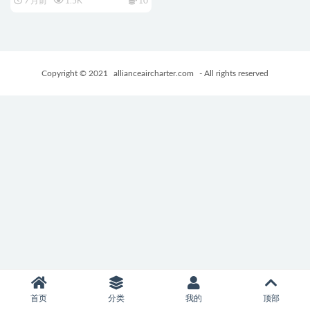
7 月前
1.5K
10
兵版+PC+安卓+冒险RPG游戏
+1.90G
Copyright © 2021
allianceaircharter.com
- All rights reserved
首页
分类
我的
顶部