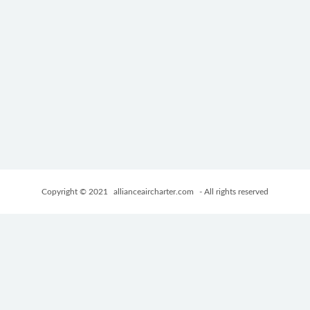
Copyright © 2021
allianceaircharter.com
- All rights reserved