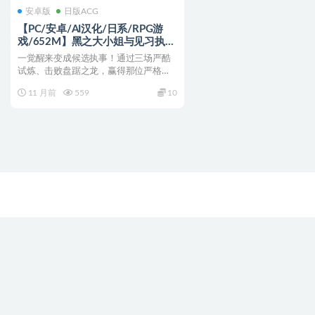
安卓版
日版ACG
【PC/安卓/AI汉化/日系/RPG游
戏/652M】黑之大小姐与见习执事
Ver1.0AI汉化+PC+安卓+日系RPG
一觉醒来变成候选执事！通过三场严酷
游戏+652M
试炼、击败盘踞之龙，赢得那位严格
（却偶尔给糖）的黑大小姐认...
11 月前
559
10