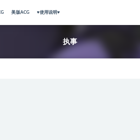
CG
美版ACG
♥使用说明♥
执事