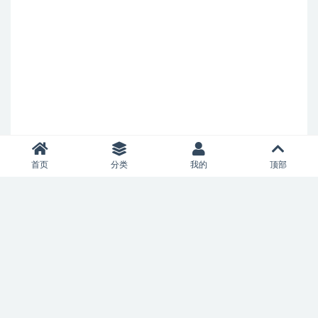
首页
分类
我的
顶部
Copyright © 2021
allianceaircharter.com
- All rights reserved