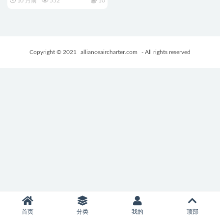
10 月前
552
10
編） AI汉化版+作弊指令+爆款
SLG游戏+950M
Copyright © 2021
allianceaircharter.com
- All rights reserved
首页
分类
我的
顶部