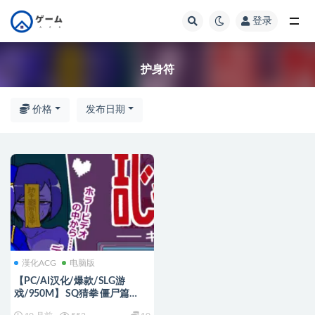
登录
全部
护身符
价格
发布日期
漢化ACG
电脑版
【PC/AI汉化/爆款/SLG游
戏/950M】 SQ猜拳 僵尸篇
（エロじゃんけん キョンシー